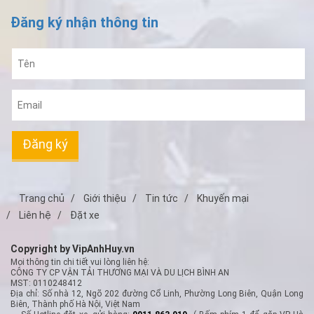
Đăng ký nhận thông tin
Đăng ký
Trang chủ
Giới thiệu
Tin tức
Khuyến mại
Liên hệ
Đặt xe
Copyright by VipAnhHuy.vn
Mọi thông tin chi tiết vui lòng liên hệ:
CÔNG TY CP VẬN TẢI THƯƠNG MẠI VÀ DU LỊCH BÌNH AN
MST: 0110248412
Địa chỉ: Số nhà 12, Ngõ 202 đường Cổ Linh, Phường Long Biên, Quận Long
Biên, Thành phố Hà Nội, Việt Nam