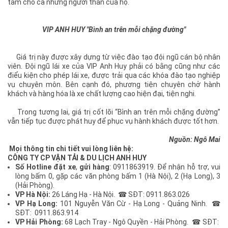
tâm cho cả những người thân của họ.
VIP ANH HUY "Bình an trên mỗi chặng đường"
Giá trị này được xây dựng từ việc đào tạo đội ngũ cán bộ nhân
viên. Đội ngũ lái xe của VIP Anh Huy phải có bằng cũng như các
điểu kiện cho phép lái xe, được trải qua các khóa đào tạo nghiệp
vụ chuyên môn. Bên cạnh đó, phương tiện chuyên chở hành
khách và hàng hóa là xe chất lượng cao hiện đại, tiện nghi.
Trong tương lai, giá trị cốt lõi “Bình an trên mỗi chặng đường”
vẫn tiếp tục được phát huy để phục vụ hành khách được tốt hơn.
Nguồn: Ngô Mai
Mọi thông tin chi tiết vui lòng liên hệ:
CÔNG TY CP VẬN TẢI & DU LỊCH ANH HUY
Số Hotline đặt xe
,
gửi hàng
: 0911863919. Để nhận hỗ trợ, vui
lòng bấm 0, gặp các văn phòng bấm 1 (Hà Nội), 2 (Hạ Long), 3
(Hải Phòng).
VP Hà Nội:
26 Láng Hạ - Hà Nội. ☎ SĐT: 0911.863.026
VP Hạ Long:
101 Nguyễn Văn Cừ - Hạ Long - Quảng Ninh. ☎
SĐT: 0911.863.914
VP Hải Phòng:
68 Lạch Tray
- Ngô Quyền - Hải Phòng. ☎ SĐT: