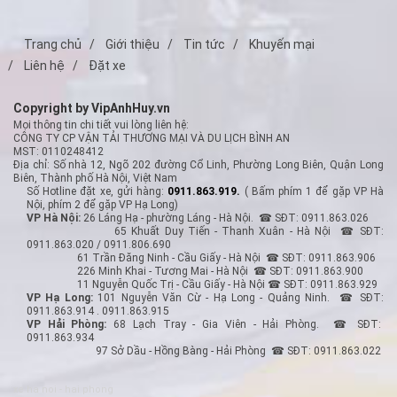
Trang chủ
Giới thiệu
Tin tức
Khuyến mại
Liên hệ
Đặt xe
Copyright by VipAnhHuy.vn
Mọi thông tin chi tiết vui lòng liên hệ:
CÔNG TY CP VẬN TẢI THƯƠNG MẠI VÀ DU LỊCH BÌNH AN
MST: 0110248412
Địa chỉ: Số nhà 12, Ngõ 202 đường Cổ Linh, Phường Long Biên, Quận Long
Biên, Thành phố Hà Nội, Việt Nam
Số Hotline đặt xe, gửi hàng:
0911.863.919.
( Bấm phím 1 để gặp VP Hà
Nội, phím 2 để gặp VP Hạ Long)
VP Hà Nội:
26 Láng Hạ - phường Láng - Hà Nội. ☎ SĐT: 0911.863.026
65 Khuất Duy Tiến - Thanh Xuân - Hà Nội ☎ SĐT:
0911.863.020 / 0911.806.690
61 Trần Đăng Ninh - Cầu Giấy - Hà Nội ☎ SĐT: 0911.863.906
226 Minh Khai - Tương Mai - Hà Nội ☎ SĐT: 0911.863.900
11 Nguyễn Quốc Trị - Cầu Giấy - Hà Nội ☎ SĐT: 0911.863.929
VP Hạ Long:
101 Nguyễn Văn Cừ - Hạ Long - Quảng Ninh. ☎ SĐT:
0911.863.914 . 0911.863.915
VP Hải Phòng:
68 Lạch Tray - Gia Viên - Hải Phòng. ☎ SĐT:
0911.863.934
97 Sở Dầu - Hồng Bàng - Hải Phòng ☎ SĐT: 0911.863.022
xe ha noi - hai phong